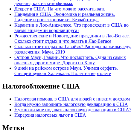
деревня, как из кинофильма.
Декрет в США. На что можно рассчитывать
Пандемия в США. Экономика и реальная жизнь.
Падение и рост экономики. Безработица.
Карантин в Лос-Анджелесе. Что происходит в США во
время эпидемии коронавируса?
Рождественские и Новогодние праздники в Лас-Вегасе.
Сколько стоит отдых и что делать в Лас-Вегасе
Сколько стоит отдых на Гавайях? Расходы на жилье, еду,
развлечения. Мауи, 2019
Остров Мауи, Гавайи. Что посмотреть. Одна из самых
опасных дорог в мире. Дорога на Хану.
9 дней на райском острове Мауи. Учимся сёрфить.
Спящий вулкан Халеакала. Полет на вертолете
Налогообложение США
Налоговая помощь в США для людей с низким доходом
Когда нужно заполнять налоговую декларацию в США
Нужно ли мне подавать налоговую декларацию в США?
Иерархия налоговых льгот в США
Метки