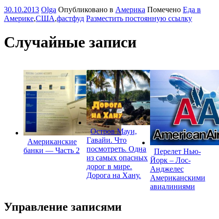
30.10.2013
Olga
Опубликовано в
Америка
Помечено
Еда в
Америке
,
США
,
фастфуд
Разместить постоянную ссылку
Случайные записи
Остров Мауи,
Гавайи. Что
Американские
посмотреть. Одна
банки — Часть 2
Перелет Нью-
из самых опасных
Йорк – Лос-
дорог в мире.
Анджелес
Дорога на Хану.
Американскими
авиалиниями
Управление записями