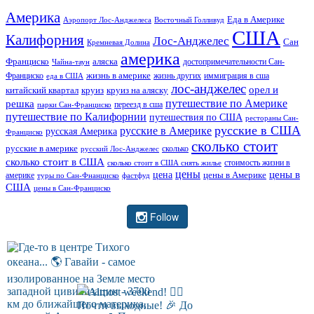
Америка
Еда в Америке
Аэропорт Лос-Анджелеса
Восточный Голливуд
США
Калифорния
Лос-Анджелес
Сан
Кремневая Долина
америка
Франциско
аляска
достопримечательности Сан-
Чайна-таун
жизнь в америке
Франциско
жизнь других
иммиграция в сша
еда в США
лос-анджелес
орел и
китайский квартал
круиз
круиз на аляску
путешествие по Америке
решка
переезд в сша
парки Сан-Франциско
путешествие по Калифорнии
путешествия по США
рестораны Сан-
русские в США
русские в Америке
русская Америка
Франциско
сколько стоит
русские в америке
сколько
русский Лос-Анджелес
сколько стоит в США
стоимость жизни в
сколько стоит в США снять жилье
цены
цены в
цена
цены в Америке
америке
туры по Сан-Фнанциско
фастфуд
США
цены в Сан-Франциско